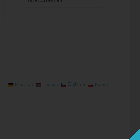
Travel Essentials
1
Deutsch
English
Čeština
Polish