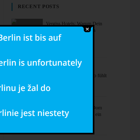
RECENT POSTS
Vergiss Hotels: Warum Dein
nächster Urlaub in einem
dieser coolen Airbnbs
stattfinden sollte.
Sonne, Stil,
Sehenswürdigkeiten – So fühlt
sich Barcelona an
Ciao Milano! Mehr als Dom
& Mode – Dein Plan für ein
perfektes Wochenende