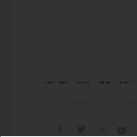
PARKTIGER
BLOG
HILFE
E-MAIL
© 2015 - 2026 Adresse: Zeppelinstraße 1A, 12529 