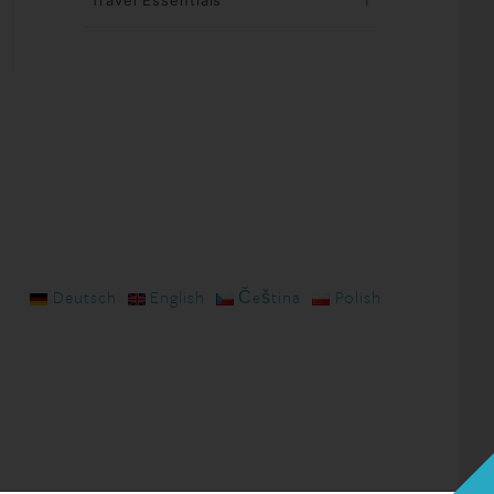
Travel Essentials
1
Deutsch
English
Čeština
Polish