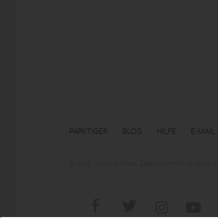
PARKTIGER
BLOG
HILFE
E-MAIL
© 2015 - 2026 Adresse: Zeppelinstraße 1A, 12529 