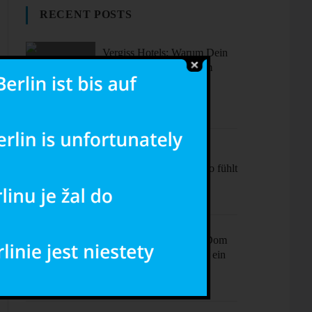
RECENT POSTS
Vergiss Hotels: Warum Dein
nächster Urlaub in einem
dieser coolen Airbnbs
stattfinden sollte.
Sonne, Stil,
Sehenswürdigkeiten – So fühlt
sich Barcelona an
Ciao Milano! Mehr als Dom
& Mode – Dein Plan für ein
perfektes Wochenende