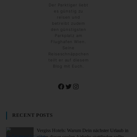
Der Parktiger liebt
es günstig zu
reisen und
betreibt zudem
den günstigsten
Parkplatz am
Flughafen Wien.
Seine
Reiseschnäppchen
teilt er auf diesem
Blog mit Euch.
Facebook
Twitter
Instagram
RECENT POSTS
Vergiss Hotels: Warum Dein nächster Urlaub in
einem dieser coolen Airbnbs stattfinden sollte.