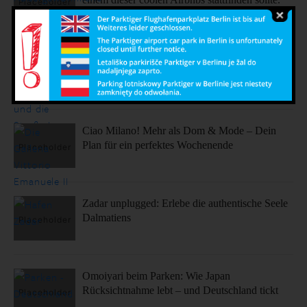
Sonne, Stil, Sehenswürdigkeiten – So fühlt sich
Barcelona an
Ciao Milano! Mehr als Dom & Mode – Dein
Plan für ein perfektes Wochenende
Zadar unplugged: Erlebe die authentische Seele
Dalmatiens
Omoiyari beim Parken: Wie Japan
Rücksichtnahme lebt – und Deutschland tickt