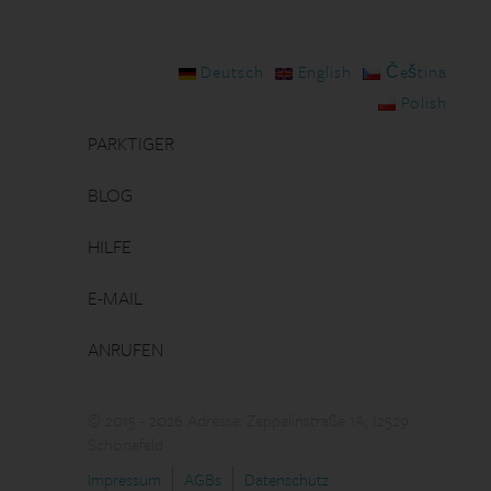
Deutsch
English
Čeština
Polish
PARKTIGER
BLOG
HILFE
E-MAIL
ANRUFEN
© 2015 - 2026 Adresse: Zeppelinstraße 1A, 12529
Schönefeld
Impressum
AGBs
Datenschutz