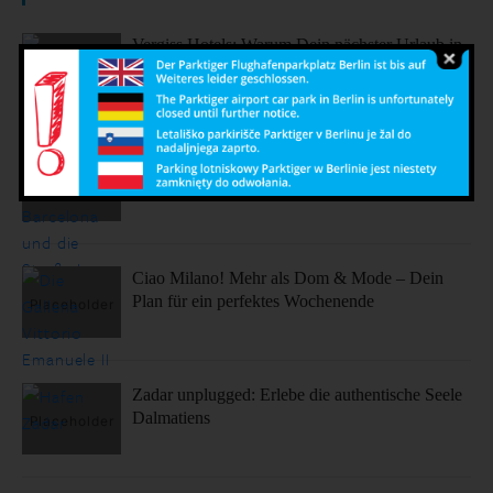
Vergiss Hotels: Warum Dein nächster Urlaub in
einem dieser coolen Airbnbs stattfinden sollte.
Sonne, Stil, Sehenswürdigkeiten – So fühlt sich
Barcelona an
Ciao Milano! Mehr als Dom & Mode – Dein
Plan für ein perfektes Wochenende
Zadar unplugged: Erlebe die authentische Seele
Dalmatiens