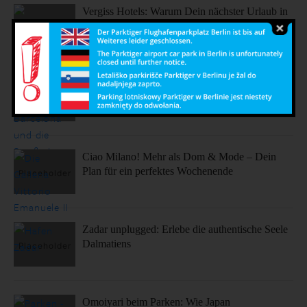
Vergiss Hotels: Warum Dein nächster Urlaub in
einem dieser coolen Airbnbs stattfinden sollte.
Sonne, Stil, Sehenswürdigkeiten – So fühlt sich
Barcelona an
Ciao Milano! Mehr als Dom & Mode – Dein
Plan für ein perfektes Wochenende
Zadar unplugged: Erlebe die authentische Seele
Dalmatiens
Omoiyari beim Parken: Wie Japan