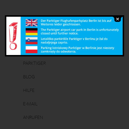
Deutsch
English
Čeština
Polish
PARKTIGER
BLOG
HILFE
E-MAIL
ANRUFEN