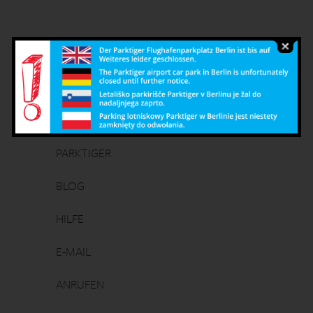
Deutsch
English
Čeština
Polish
PARKTIGER
BLOG
HILFE
E-MAIL
ANRUFEN