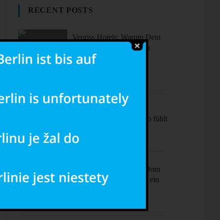
RECENT POSTS
Vergiss Hotels: Warum Dein
nächster Urlaub in einem
dieser coolen Airbnbs
stattfinden sollte.
Sonne, Stil,
Sehenswürdigkeiten – So fühlt
sich Barcelona an
Ciao Milano! Mehr als Dom
& Mode – Dein Plan für ein
perfektes Wochenende