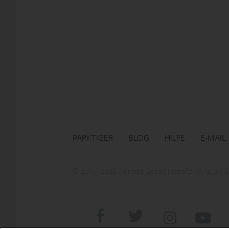
PARKTIGER
BLOG
HILFE
E-MAIL
© 2015 - 2026 Adresse: Zeppelinstraße 1A, 12529 