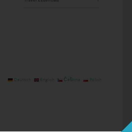
Travel Essentials
1
Deutsch
English
Čeština
Polish