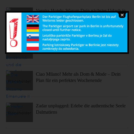
Vergiss Hotels: Warum Dein nächster Urlaub in
einem dieser coolen Airbnbs stattfinden sollte.
Sonne, Stil, Sehenswürdigkeiten – So fühlt sich
Barcelona an
Ciao Milano! Mehr als Dom & Mode – Dein
Plan für ein perfektes Wochenende
Zadar unplugged: Erlebe die authentische Seele
Dalmatiens