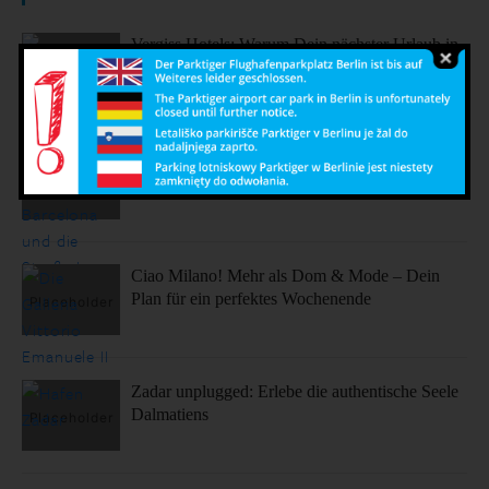
Vergiss Hotels: Warum Dein nächster Urlaub in
einem dieser coolen Airbnbs stattfinden sollte.
Sonne, Stil, Sehenswürdigkeiten – So fühlt sich
Barcelona an
Ciao Milano! Mehr als Dom & Mode – Dein
Plan für ein perfektes Wochenende
Zadar unplugged: Erlebe die authentische Seele
Dalmatiens