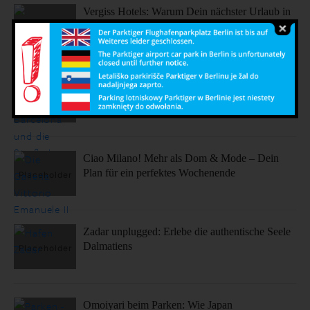
Vergiss Hotels: Warum Dein nächster Urlaub in
einem dieser coolen Airbnbs stattfinden sollte.
Sonne, Stil, Sehenswürdigkeiten – So fühlt sich
Barcelona an
Ciao Milano! Mehr als Dom & Mode – Dein
Plan für ein perfektes Wochenende
Zadar unplugged: Erlebe die authentische Seele
Dalmatiens
Omoiyari beim Parken: Wie Japan