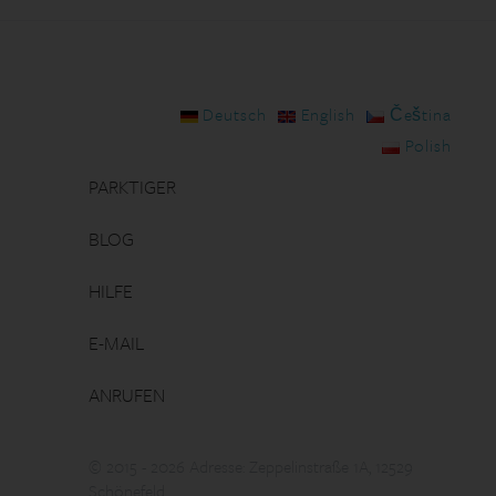
Deutsch
English
Čeština
Polish
PARKTIGER
BLOG
HILFE
E-MAIL
ANRUFEN
© 2015 - 2026 Adresse: Zeppelinstraße 1A, 12529
Schönefeld