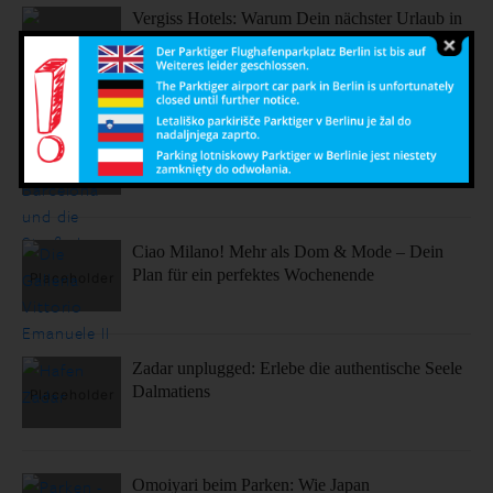
Vergiss Hotels: Warum Dein nächster Urlaub in
einem dieser coolen Airbnbs stattfinden sollte.
Sonne, Stil, Sehenswürdigkeiten – So fühlt sich
Barcelona an
Ciao Milano! Mehr als Dom & Mode – Dein
Plan für ein perfektes Wochenende
Zadar unplugged: Erlebe die authentische Seele
Dalmatiens
Omoiyari beim Parken: Wie Japan