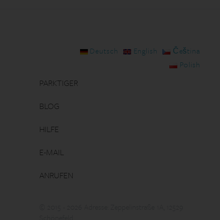
Deutsch
English
Čeština
Polish
PARKTIGER
BLOG
HILFE
E-MAIL
ANRUFEN
© 2015 - 2026 Adresse: Zeppelinstraße 1A, 12529
Schönefeld