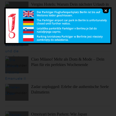
Vergiss Hotels: Warum Dein nächster Urlaub in
einem dieser coolen Airbnbs stattfinden sollte.
Sonne, Stil, Sehenswürdigkeiten – So fühlt sich
Barcelona an
Ciao Milano! Mehr als Dom & Mode – Dein
Plan für ein perfektes Wochenende
Zadar unplugged: Erlebe die authentische Seele
Dalmatiens
Omoiyari beim Parken: Wie Japan