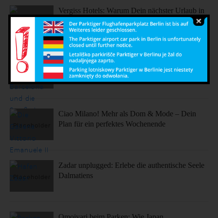
Vergiss Hotels: Warum Dein nächster Urlaub in
einem dieser coolen Airbnbs stattfinden sollte.
Sonne, Stil, Sehenswürdigkeiten – So fühlt sich
Barcelona an
Ciao Milano! Mehr als Dom & Mode – Dein
Plan für ein perfektes Wochenende
Zadar unplugged: Erlebe die authentische Seele
Dalmatiens
Omoiyari beim Parken: Wie Japan