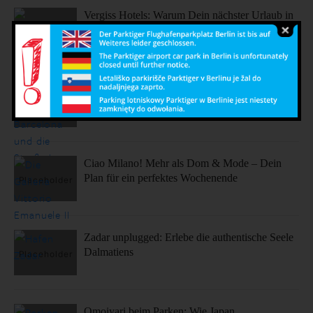
Vergiss Hotels: Warum Dein nächster Urlaub in
einem dieser coolen Airbnbs stattfinden sollte.
Sonne, Stil, Sehenswürdigkeiten – So fühlt sich
Barcelona an
Ciao Milano! Mehr als Dom & Mode – Dein
Plan für ein perfektes Wochenende
Zadar unplugged: Erlebe die authentische Seele
Dalmatiens
Omoiyari beim Parken: Wie Japan