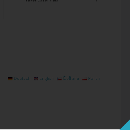
Travel Essentials
1
Deutsch
English
Čeština
Polish