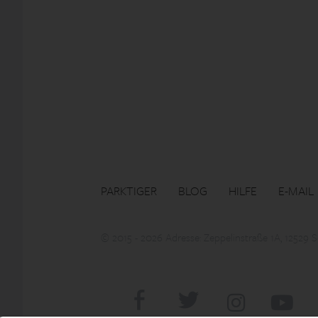
PARKTIGER
BLOG
HILFE
E-MAIL
© 2015 - 2026 Adresse: Zeppelinstraße 1A, 12529 