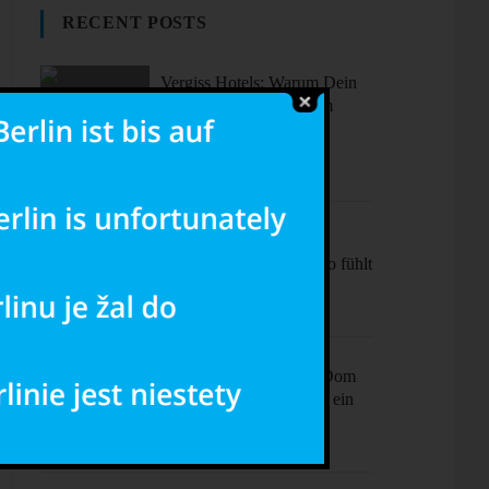
RECENT POSTS
Vergiss Hotels: Warum Dein
nächster Urlaub in einem
dieser coolen Airbnbs
stattfinden sollte.
Sonne, Stil,
Sehenswürdigkeiten – So fühlt
sich Barcelona an
Ciao Milano! Mehr als Dom
& Mode – Dein Plan für ein
perfektes Wochenende