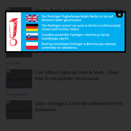
Vergiss Hotels: Warum Dein nächster Urlaub in
einem dieser coolen Airbnbs stattfinden sollte.
Sonne, Stil, Sehenswürdigkeiten – So fühlt sich
Barcelona an
Ciao Milano! Mehr als Dom & Mode – Dein
Plan für ein perfektes Wochenende
Zadar unplugged: Erlebe die authentische Seele
Dalmatiens