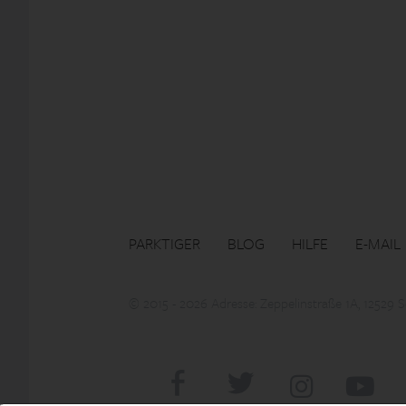
PARKTIGER
BLOG
HILFE
E-MAIL
© 2015 - 2026 Adresse: Zeppelinstraße 1A, 12529 