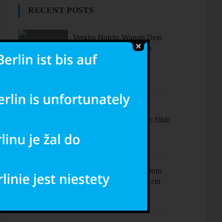
RECENT POSTS
Vergiss Hotels: Warum Dein
nächster Urlaub in einem
dieser coolen Airbnbs
stattfinden sollte.
Sonne, Stil,
Sehenswürdigkeiten – So fühlt
sich Barcelona an
Ciao Milano! Mehr als Dom
& Mode – Dein Plan für ein
perfektes Wochenende