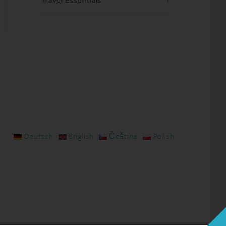
Travel Essentials
1
Deutsch
English
Čeština
Polish