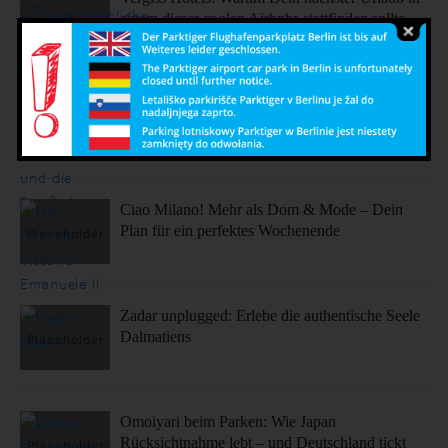
einem dieser coolen Airbnbs stattfinden sollte.
Sonne, Stil, Sehenswürdigkeiten – So fühlt sich
Barcelona an
Ciao Milano! Mehr als Dom & Mode – Dein
Plan für ein perfektes Wochenende
Zadar unplugged: Erlebe die authentische Seele
Dalmatiens
Omoiyari beim Parken: Wie Japan
Rücksichtnahme lebt – und Deutschland tickt