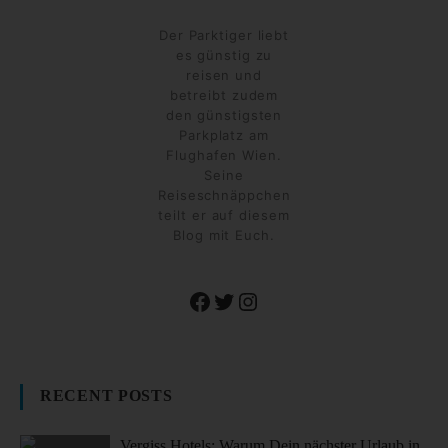
Der Parktiger liebt
es günstig zu
reisen und
betreibt zudem
den günstigsten
Parkplatz am
Flughafen Wien.
Seine
Reiseschnäppchen
teilt er auf diesem
Blog mit Euch.
Facebook
Twitter
Instagram
RECENT POSTS
Vergiss Hotels: Warum Dein nächster Urlaub in