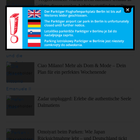
einem dieser coolen Airbnbs stattfinden sollte.
Sonne, Stil, Sehenswürdigkeiten – So fühlt sich
Barcelona an
Ciao Milano! Mehr als Dom & Mode – Dein
Plan für ein perfektes Wochenende
Zadar unplugged: Erlebe die authentische Seele
Dalmatiens
Omoiyari beim Parken: Wie Japan
Rücksichtnahme lebt – und Deutschland tickt