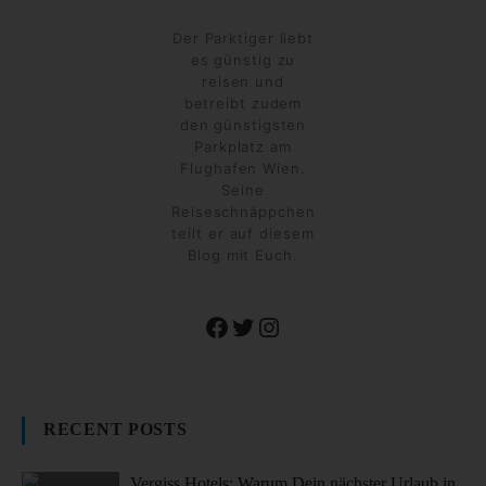
Der Parktiger liebt
es günstig zu
reisen und
betreibt zudem
den günstigsten
Parkplatz am
Flughafen Wien.
Seine
Reiseschnäppchen
teilt er auf diesem
Blog mit Euch.
Facebook
Twitter
Instagram
RECENT POSTS
Vergiss Hotels: Warum Dein nächster Urlaub in