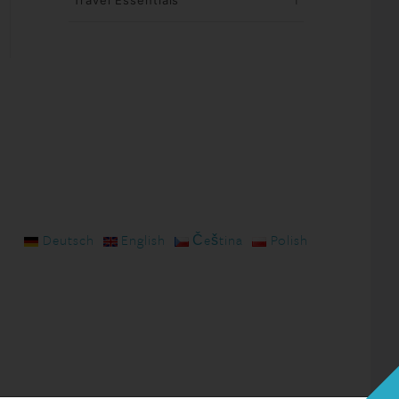
Travel Essentials
1
Deutsch
English
Čeština
Polish