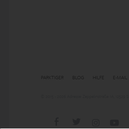
PARKTIGER
BLOG
HILFE
E-MAIL
© 2015 - 2026 Adresse: Zeppelinstraße 1A, 12529 