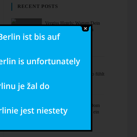
RECENT POSTS
Vergiss Hotels: Warum Dein
nächster Urlaub in einem
dieser coolen Airbnbs
stattfinden sollte.
Sonne, Stil,
Sehenswürdigkeiten – So fühlt
sich Barcelona an
Ciao Milano! Mehr als Dom
& Mode – Dein Plan für ein
perfektes Wochenende